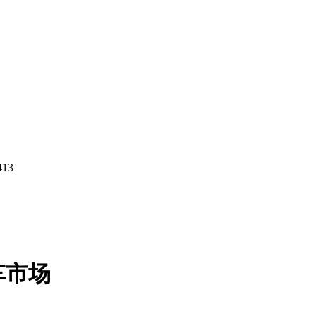
13
车市场