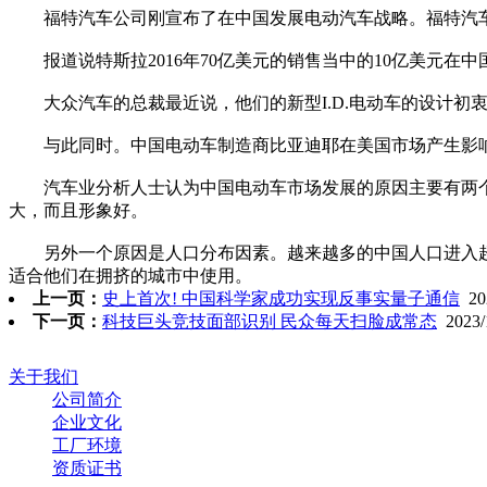
福特汽车公司刚宣布了在中国发展电动汽车战略。福特汽车计划
报道说特斯拉2016年70亿美元的销售当中的10亿美元在
大众汽车的总裁最近说，他们的新型I.D.电动车的设计初衷就
与此同时。中国电动车制造商比亚迪耶在美国市场产生影响，
汽车业分析人士认为中国电动车市场发展的原因主要有两个
大，而且形象好。
另外一个原因是人口分布因素。越来越多的中国人口进入超
适合他们在拥挤的城市中使用。
上一页：
史上首次! 中国科学家成功实现反事实量子通信
202
下一页：
科技巨头竞技面部识别 民众每天扫脸成常态
2023/
关于我们
公司简介
企业文化
工厂环境
资质证书