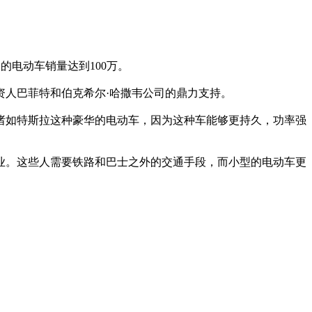
。
的电动车销量达到100万。
人巴菲特和伯克希尔·哈撒韦公司的鼎力支持。
如特斯拉这种豪华的电动车，因为这种车能够更持久，功率强
。这些人需要铁路和巴士之外的交通手段，而小型的电动车更