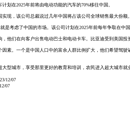
在2025年前将由电动功能的汽车的70%移往中国。
中国实现，该公司总裁说过几年中国将占该公司全球销售最大份额
是考虑了中国的市场。该公司计划在2025年前每年争取在中国
他们在向客户出售电动巴士和电动卡车。比亚迪受到美国投资
因素。一个是中国人口中的富余人群比例扩大，他们希望驾驶诸
大型城市，享受那里更好的教育和培训，农民进入超大城市就业
3/12/07
12/07