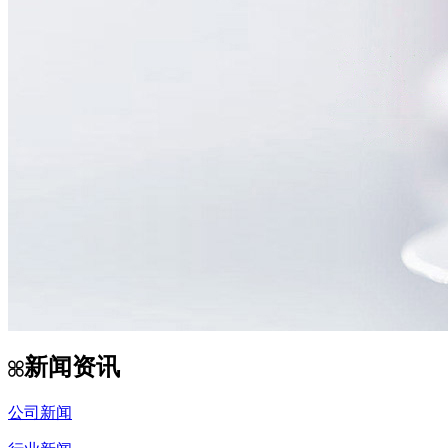
新闻资讯
公司新闻